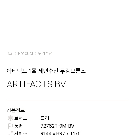
Product
도기수전
아티팩트 1홀 세면수전 무광브론즈
ARTIFACTS BV
상품정보
브랜드
콜러
품번
72762T-9M-BV
사이즈
R144 x H97 x T176