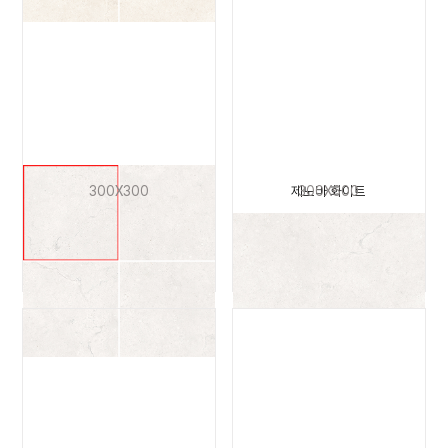
제노바 화이트 F/T
300
X
300
제노바 화이트
300
X
600
GENOVA WH
GENOVA WH