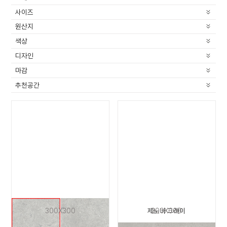
사이즈
원산지
색상
디자인
마감
추천공간
제노바 그레이 F/T
300
X
300
제노바 그레이
300
X
600
GENOVA G
GENOVA G