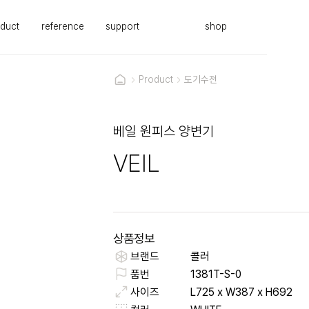
duct
reference
support
shop
Product
도기수전
베일 원피스 양변기
VEIL
상품정보
브랜드
콜러
품번
1381T-S-0
사이즈
L725 x W387 x H692