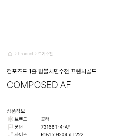
Product
도기수전
컴포즈드 1홀 탑볼세면수전 프렌치골드
COMPOSED AF
상품정보
브랜드
콜러
품번
73168T-4-AF
사이즈
R181 x H204 x T222