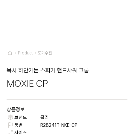
Product
도기수전
목시 하만카돈 스피커 핸드샤워 크롬
MOXIE CP
상품정보
브랜드
콜러
품번
R28241T-NKE-CP
사이즈