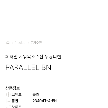
Product
도기수전
페러렐 샤워욕조수전 무광니켈
PARALLEL BN
상품정보
브랜드
콜러
품번
23494T-4-BN
사이즈