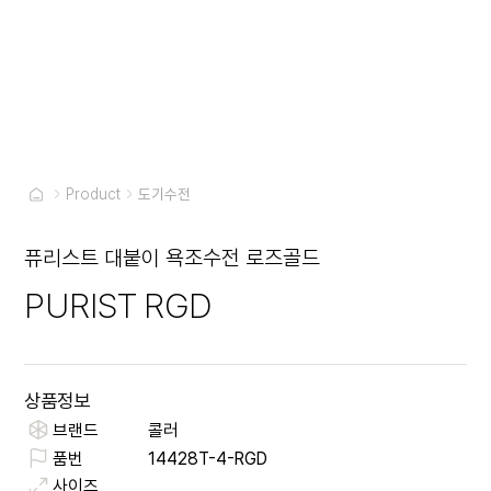
Product
도기수전
퓨리스트 대붙이 욕조수전 로즈골드
PURIST RGD
상품정보
브랜드
콜러
품번
14428T-4-RGD
사이즈