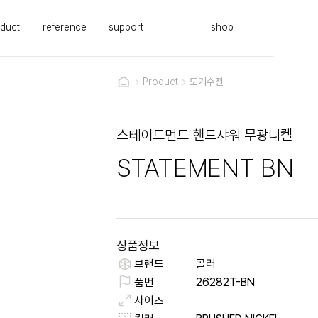
duct
reference
support
shop
Product
도기수전
스테이트먼트 핸드샤워 무광니켈
STATEMENT BN
상품정보
브랜드
콜러
품번
26282T-BN
사이즈