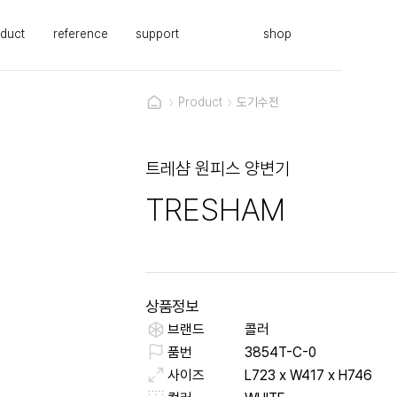
duct
reference
support
shop
Product
도기수전
트레샴 원피스 양변기
TRESHAM
상품정보
브랜드
콜러
품번
3854T-C-0
사이즈
L723 x W417 x H746