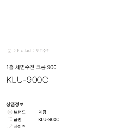
Product
도기수전
1홀 세면수전 크롬 900
KLU-900C
상품정보
브랜드
계림
품번
KLU-900C
사이즈