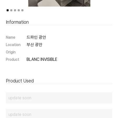
Information
드파인 광안
Name
부산 광안
Location
Origin
BLANC INVISIBLE
Product
Product Used
update soon
update soon