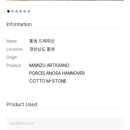
Information
통영 드레피인
Name
경상남도 통영
Location
Origin
MAINZU ARTIGIANO

Product
PORCELANOSA HANNOVER

COTTO M-STONE
Product Used
update soon