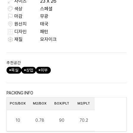
사이즈
23
X
26
색상
스페셜
마감
무광
원산지
태국
디자인
패턴
재질
모자이크
추천공간
욕실
상업
외부
PACKING INFO
PCS/BOX
M2/BOX
BOX/PLT
M2/PLT
10
0.78
90
70.2