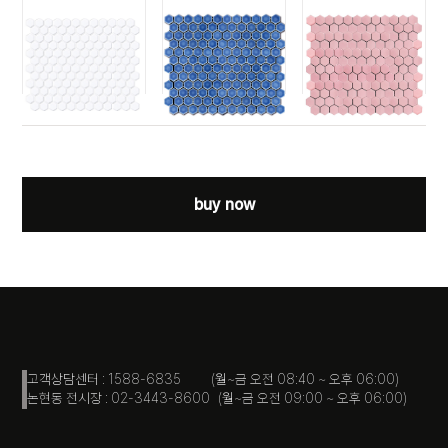
육각 1HE-6110
육각 1HE-6471
육각 1HE-6531
(화이트유광)
(라이트블루)
(파스텔핑크)
1HE-6110
1HE-6471
1HE-6531
buy now
고객상담센터 : 1588-6835 (월~금 오전 08:40 ~ 오후 06:00)
논현동 전시장 : 02-3443-8600 (월~금 오전 09:00 ~ 오후 06:00)