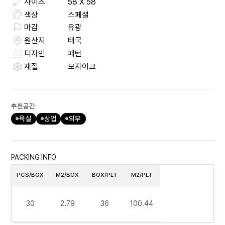
사이즈
58
X
58
색상
스페셜
마감
유광
원산지
태국
디자인
패턴
재질
모자이크
추천공간
욕실
상업
외부
PACKING INFO
PCS/BOX
M2/BOX
BOX/PLT
M2/PLT
30
2.79
36
100.44