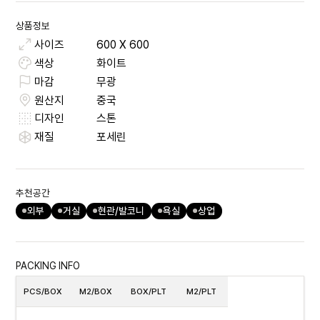
상품정보
사이즈
600
X
600
색상
화이트
마감
무광
원산지
중국
디자인
스톤
재질
포세린
추천공간
외부
거실
현관/발코니
욕실
상업
PACKING INFO
PCS/BOX
M2/BOX
BOX/PLT
M2/PLT