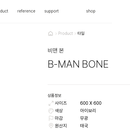
duct
reference
support
shop
Product
타일
비맨 본
B-MAN BONE
상품정보
사이즈
600
X
600
색상
아이보리
마감
무광
원산지
태국