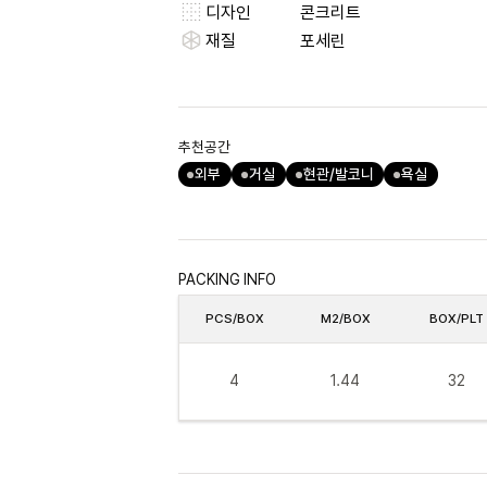
디자인
콘크리트
재질
포세린
추천공간
외부
거실
현관/발코니
욕실
PACKING INFO
PCS/BOX
M2/BOX
BOX/PLT
4
1.44
32