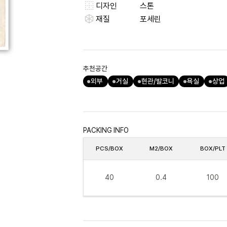
디자인
스톤
재질
포세린
추천공간
외부
거실
현관/발코니
욕실
상업
PACKING INFO
PCS/BOX
M2/BOX
BOX/PLT
40
0.4
100