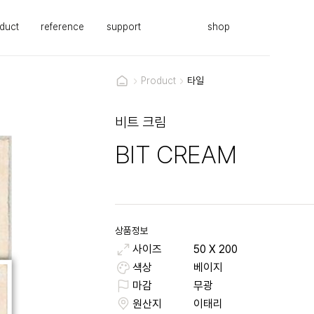
duct
reference
support
shop
Product
타일
비트 크림
BIT CREAM
상품정보
사이즈
50
X
200
색상
베이지
마감
무광
원산지
이태리