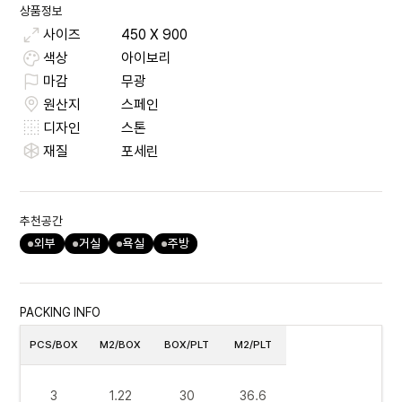
상품정보
사이즈
450
X
900
색상
아이보리
마감
무광
원산지
스페인
디자인
스톤
재질
포세린
추천공간
외부
거실
욕실
주방
PACKING INFO
PCS/BOX
M2/BOX
BOX/PLT
M2/PLT
3
1.22
30
36.6