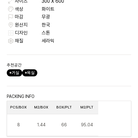
사이즈
300
X
600
색상
화이트
마감
무광
원산지
한국
디자인
스톤
재질
세라믹
추천공간
거실
욕실
PACKING INFO
PCS/BOX
M2/BOX
BOX/PLT
M2/PLT
8
1.44
66
95.04