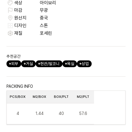
색상
아이보리
마감
무광
원산지
중국
디자인
스톤
재질
포세린
추천공간
외부
거실
현관/발코니
욕실
상업
PACKING INFO
PCS/BOX
M2/BOX
BOX/PLT
M2/PLT
4
1.44
40
57.6