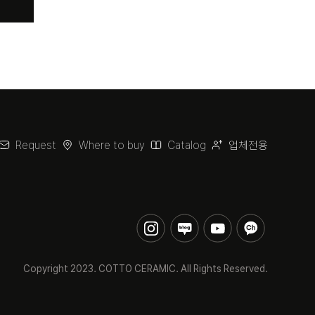
Request
Where to buy
Catalog
업체전용
Copyright 2023. COTTO CERAMIC. All Rights Reserved.