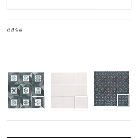
관련 상품
엘레강스 글래머
엘레강스 데코
엘레강스 화이트
블루그린
GLAMOUR
ELEGANCE
DECO
WHITE
ELEGANCE
BLUE GREEN