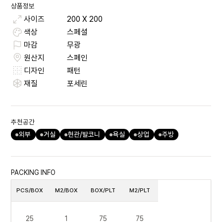
상품정보
사이즈
200
X
200
색상
스페셜
마감
무광
원산지
스페인
디자인
패턴
재질
포세린
추천공간
외부
거실
현관/발코니
욕실
상업
주방
PACKING INFO
PCS/BOX
M2/BOX
BOX/PLT
M2/PLT
25
1
75
75