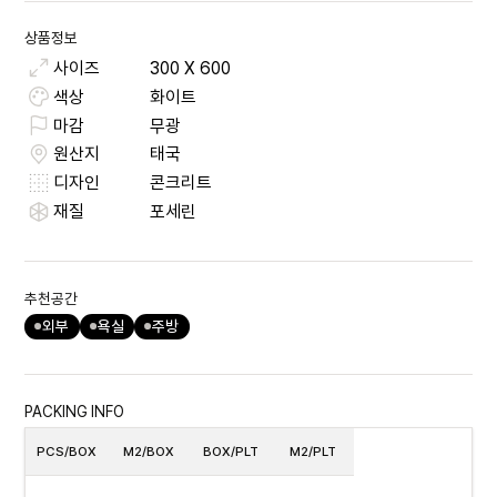
상품정보
사이즈
300
X
600
색상
화이트
마감
무광
원산지
태국
디자인
콘크리트
재질
포세린
추천공간
외부
욕실
주방
PACKING INFO
PCS/BOX
M2/BOX
BOX/PLT
M2/PLT