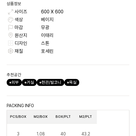
상품정보
사이즈
600
X
600
색상
베이지
마감
무광
원산지
이태리
디자인
스톤
재질
포세린
추천공간
외부
거실
현관/발코니
욕실
PACKING INFO
PCS/BOX
M2/BOX
BOX/PLT
M2/PLT
3
1.08
40
43.2