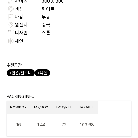
사이즈
300
X
300
색상
화이트
마감
무광
원산지
중국
디자인
스톤
재질
추천공간
현관/발코니
욕실
PACKING INFO
PCS/BOX
M2/BOX
BOX/PLT
M2/PLT
16
1.44
72
103.68