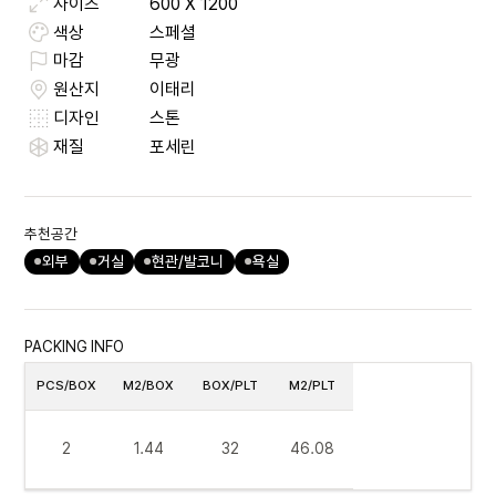
사이즈
600
X
1200
색상
스페셜
마감
무광
원산지
이태리
디자인
스톤
재질
포세린
추천공간
외부
거실
현관/발코니
욕실
PACKING INFO
PCS/BOX
M2/BOX
BOX/PLT
M2/PLT
2
1.44
32
46.08