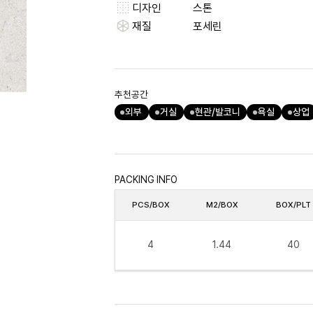
디자인
스톤
재질
포세린
추천공간
외부
거실
현관/발코니
욕실
상업
PACKING INFO
PCS/BOX
M2/BOX
BOX/PLT
4
1.44
40