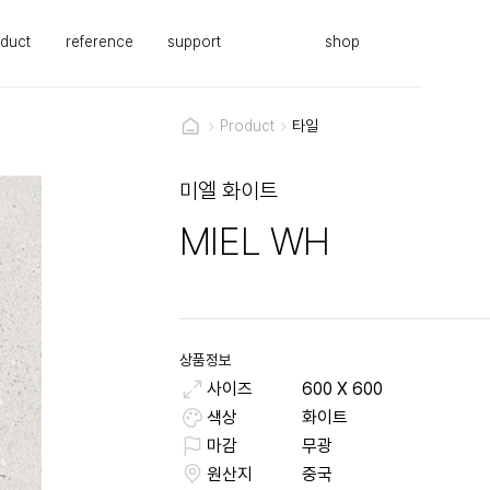
duct
reference
support
shop
Product
타일
미엘 화이트
MIEL WH
상품정보
사이즈
600
X
600
색상
화이트
마감
무광
원산지
중국