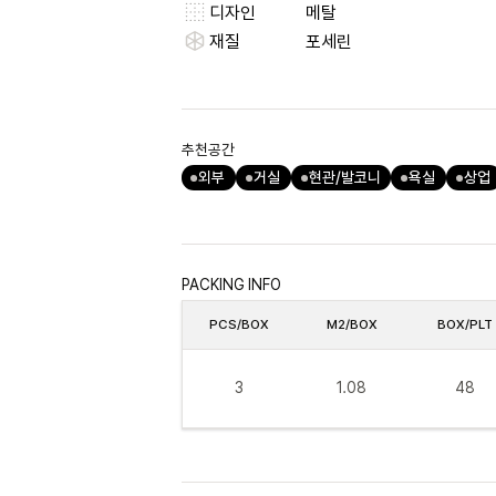
디자인
메탈
재질
포세린
추천공간
외부
거실
현관/발코니
욕실
상업
PACKING INFO
PCS/BOX
M2/BOX
BOX/PLT
3
1.08
48