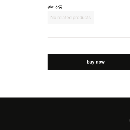
관련 상품
No related products
buy now