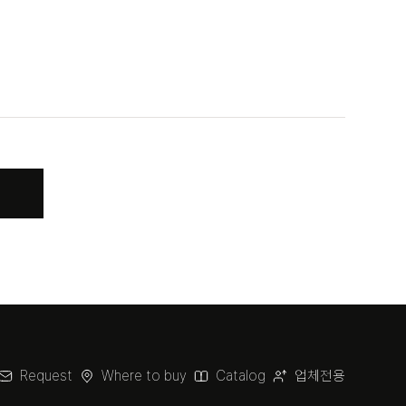
Request
Where to buy
Catalog
업체전용