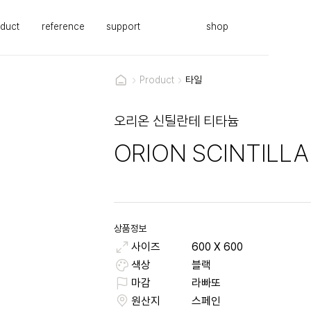
duct
reference
support
shop
Product
타일
오리온 신틸란테 티타늄
ORION SCINTILL
상품정보
사이즈
600
X
600
색상
블랙
마감
라빠또
원산지
스페인