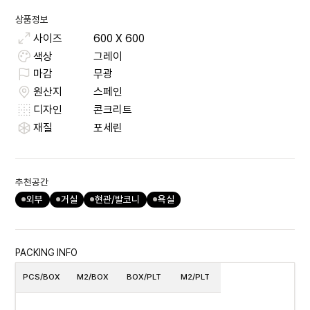
상품정보
사이즈
600
X
600
색상
그레이
마감
무광
원산지
스페인
디자인
콘크리트
재질
포세린
추천공간
외부
거실
현관/발코니
욕실
PACKING INFO
PCS/BOX
M2/BOX
BOX/PLT
M2/PLT