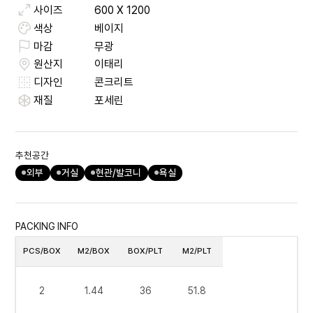
사이즈
600
X
1200
색상
베이지
마감
무광
원산지
이태리
디자인
콘크리트
재질
포세린
추천공간
외부
거실
현관/발코니
욕실
PACKING INFO
PCS/BOX
M2/BOX
BOX/PLT
M2/PLT
2
1.44
36
51.8