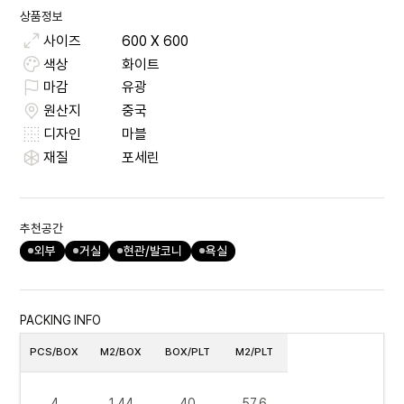
상품정보
사이즈
600
X
600
색상
화이트
마감
유광
원산지
중국
디자인
마블
재질
포세린
추천공간
외부
거실
현관/발코니
욕실
PACKING INFO
PCS/BOX
M2/BOX
BOX/PLT
M2/PLT
4
1.44
40
57.6