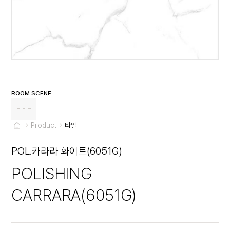
ROOM SCENE
- - -
Product
타일
POL.카라라 화이트(6051G)
POLISHING
CARRARA(6051G)