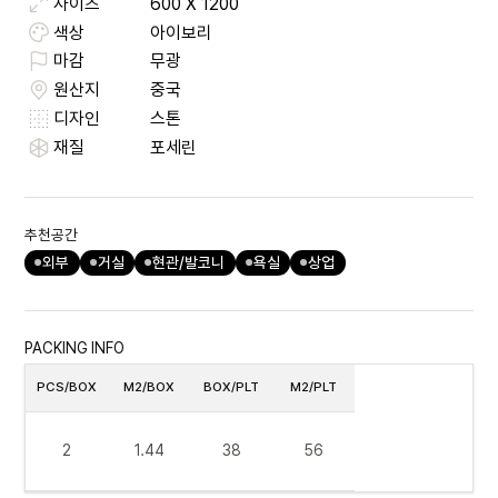
사이즈
600
X
1200
색상
아이보리
마감
무광
원산지
중국
디자인
스톤
재질
포세린
추천공간
외부
거실
현관/발코니
욕실
상업
PACKING INFO
PCS/BOX
M2/BOX
BOX/PLT
M2/PLT
2
1.44
38
56