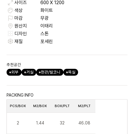
사이즈
600
X
1200
색상
화이트
마감
무광
원산지
이태리
디자인
스톤
재질
포세린
추천공간
외부
거실
현관/발코니
욕실
PACKING INFO
PCS/BOX
M2/BOX
BOX/PLT
M2/PLT
2
1.44
32
46.08