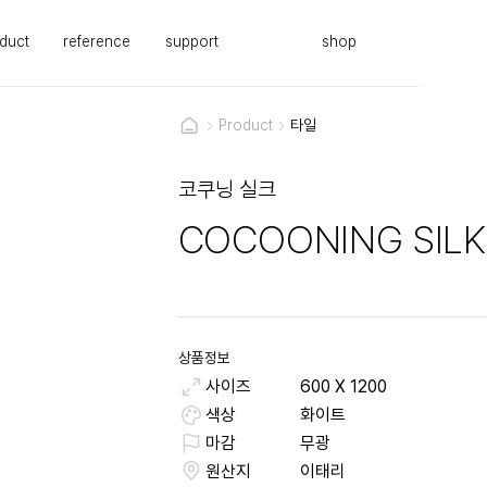
duct
reference
support
shop
Product
타일
코쿠닝 실크
COCOONING SILK
상품정보
사이즈
600
X
1200
색상
화이트
마감
무광
원산지
이태리