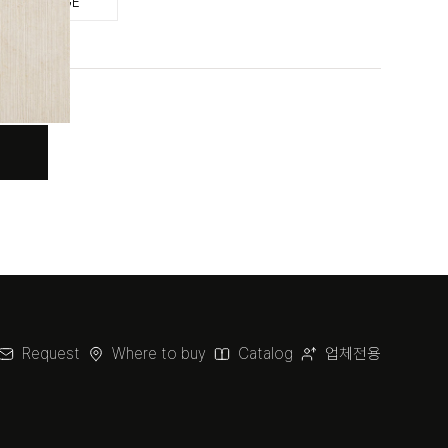
E HERITAGE
Request
Where to buy
Catalog
업체전용