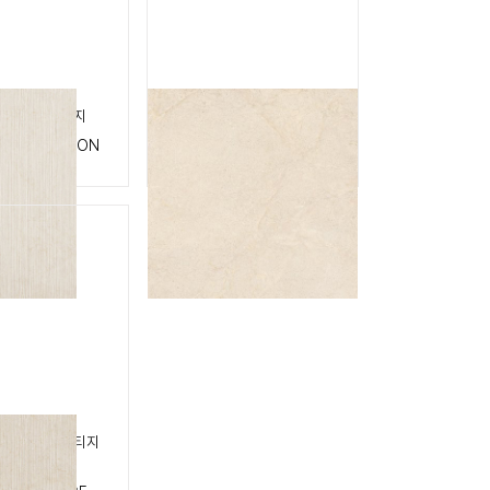
 코튼 헤리티지
코쿠닝 캐시미어
ING COTTON
COCOONING
E
CASHMERE
캐시미어 헤리티지
ING