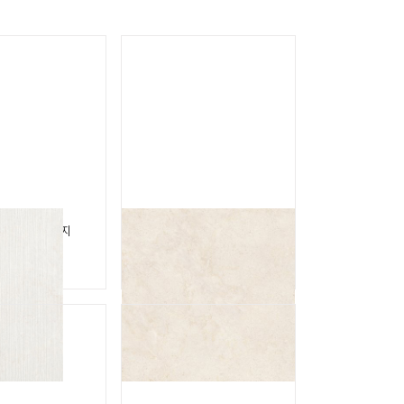
 실크 헤리티지
코쿠닝 코튼
NG SILK
COCOONING COTTON
E