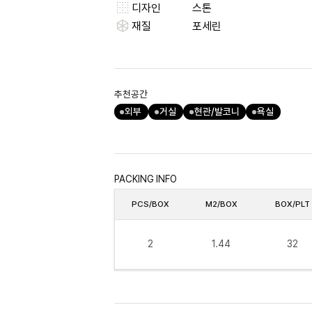
디자인
스톤
재질
포세린
추천공간
외부
거실
현관/발코니
욕실
PACKING INFO
PCS/BOX
M2/BOX
BOX/PLT
2
1.44
32