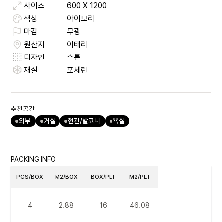
사이즈
600
X
1200
색상
아이보리
마감
무광
원산지
이태리
디자인
스톤
재질
포세린
추천공간
외부
거실
현관/발코니
욕실
PACKING INFO
PCS/BOX
M2/BOX
BOX/PLT
M2/PLT
4
2.88
16
46.08