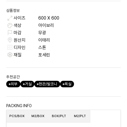
상품정보
사이즈
600
X
600
색상
아이보리
마감
무광
원산지
이태리
디자인
스톤
재질
포세린
추천공간
외부
거실
현관/발코니
욕실
PACKING INFO
PCS/BOX
M2/BOX
BOX/PLT
M2/PLT