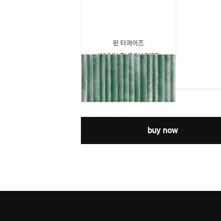
윈 터콰이즈
WYNN TURQUOISE
buy now