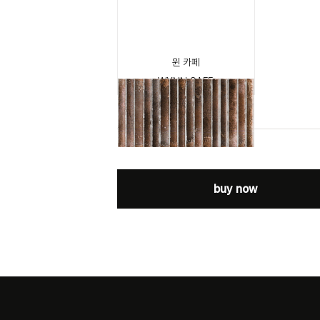
윈 카페
WYNN CAFE
buy now